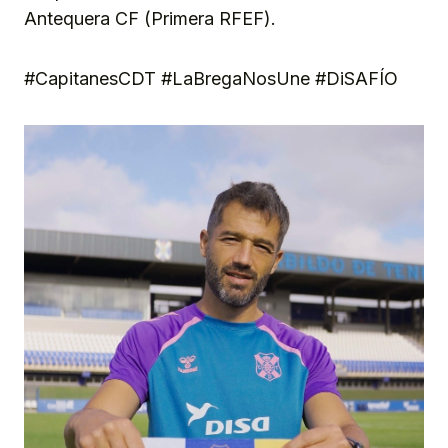
Antequera CF (Primera RFEF).
#CapitanesCDT #LaBregaNosUne #DiSAFÍO