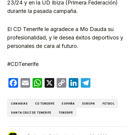
23/24 y en la UD Ibiza (Primera Federación)
durante la pasada campaña.
El CD Tenerife le agradece a Mo Dauda su
profesionalidad, y le desea éxitos deportivos y
personales de cara al futuro.
#CDTenerife
Facebook
Email
WhatsApp
X
Copy
LinkedIn
Telegram
Link
CANARIAS
CD TENERIFE
ESPAÑA
EUROPA
FÚTBOL
SANTA CRUZ DE TENERIFE
TENERIFE