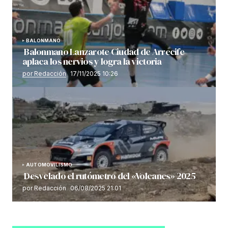
BALONMANO
Balonmano Lanzarote Ciudad de Arrecife
aplaca los nervios y logra la victoria
por Redacción
17/11/2025 10:26
AUTOMOVILISMO
Desvelado el rutómetro del «Volcanes» 2025
por Redacción
06/08/2025 21:01