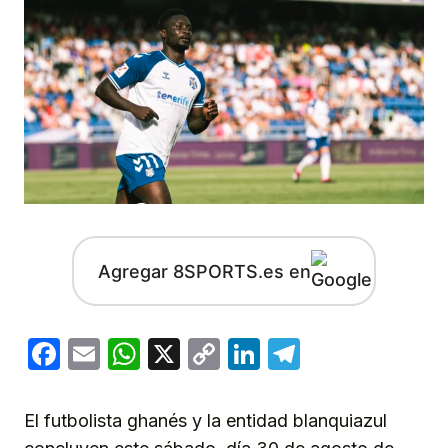
Agregar 8SPORTS.es en
Facebook
Email
WhatsApp
X
Copy
LinkedIn
Telegram
Link
El futbolista ghanés y la entidad blanquiazul