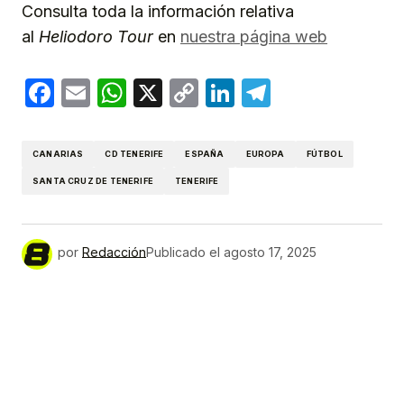
Consulta toda la información relativa
al
Heliodoro Tour
en
nuestra página web
Facebook
Email
WhatsApp
X
Copy
LinkedIn
Telegram
Link
CANARIAS
CD TENERIFE
ESPAÑA
EUROPA
FÚTBOL
SANTA CRUZ DE TENERIFE
TENERIFE
por
Redacción
Publicado el
agosto 17, 2025