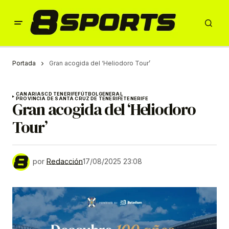
Portada
Gran acogida del ‘Heliodoro Tour’
CANARIAS
CD TENERIFE
FÚTBOL
GENERAL
PROVINCIA DE SANTA CRUZ DE TENERIFE
TENERIFE
Gran acogida del ‘Heliodoro
Tour’
por
Redacción
17/08/2025 23:08