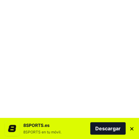
8SPORTS.es
×
Descargar
8SPORTS en tu móvil.