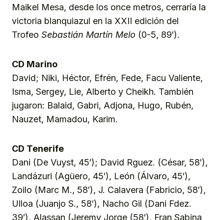
Maikel Mesa, desde los once metros, cerraría la
victoria blanquiazul en la XXII edición del
Trofeo
Sebastián Martín Melo
(0-5, 89′).
CD Marino
David; Niki, Héctor, Efrén, Fede, Facu Valiente,
Isma, Sergey, Lie, Alberto y Cheikh. También
jugaron: Balaid, Gabri, Adjona, Hugo, Rubén,
Nauzet, Mamadou, Karim.
CD Tenerife
Dani (De Vuyst, 45′); David Rguez. (César, 58′),
Landázuri (Agüero, 45′), León (Álvaro, 45′),
Zoilo (Marc M., 58′), J. Calavera (Fabricio, 58′),
Ulloa (Juanjo S., 58′), Nacho Gil (Dani Fdez.
39′), Alassan (Jeremy Jorge (58′), Fran Sabina