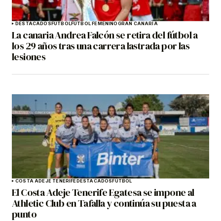
DESTACADOS
FÚTBOL
FÚTBOL FEMENINO
GRAN CANARIA
La canaria Andrea Falcón se retira del fútbol a
los 29 años tras una carrera lastrada por las
lesiones
COSTA ADEJE TENERIFE
DESTACADOS
FÚTBOL
El Costa Adeje Tenerife Egatesa se impone al
Athletic Club en Tafalla y continúa su puesta a
punto