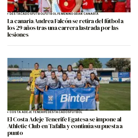
DESTACADOS
FÚTBOL
FÚTBOL FEMENINO
GRAN CANARIA
La canaria Andrea Falcón se retira del fútbol a
los 29 años tras una carrera lastrada por las
lesiones
COSTA ADEJE TENERIFE
DESTACADOS
FÚTBOL
El Costa Adeje Tenerife Egatesa se impone al
Athletic Club en Tafalla y continúa su puesta a
punto