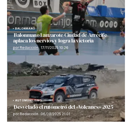
BALONMANO
Balonmano Lanzarote Ciudad de Arrecife
aplaca los nervios y logra la victoria
por Redacción
17/11/2025 10:26
AUTOMOVILISMO
Desvelado el rutómetro del «Volcanes» 2025
por Redacción
06/08/2025 21:01