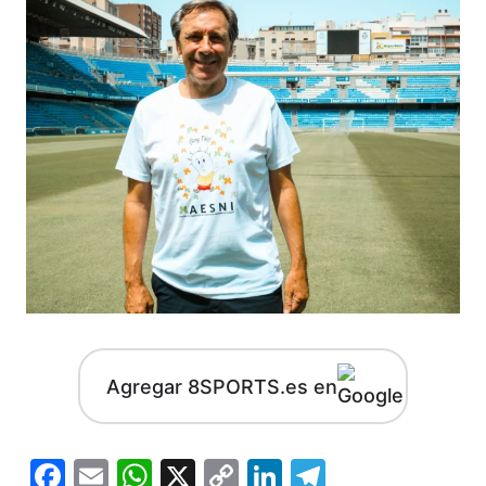
Agregar 8SPORTS.es en
Facebook
Email
WhatsApp
X
Copy
LinkedIn
Telegram