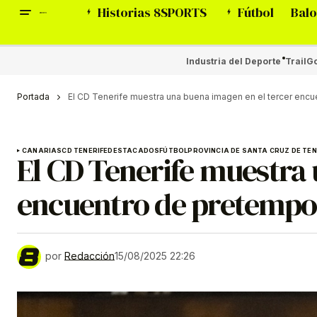
Historias 8SPORTS
Fútbol
Balo
Industria del Deporte
Trail
Go
Portada
El CD Tenerife muestra una buena imagen en el tercer enc
CANARIAS
CD TENERIFE
DESTACADOS
FÚTBOL
PROVINCIA DE SANTA CRUZ DE TEN
El CD Tenerife muestra 
encuentro de pretempo
por
Redacción
15/08/2025 22:26