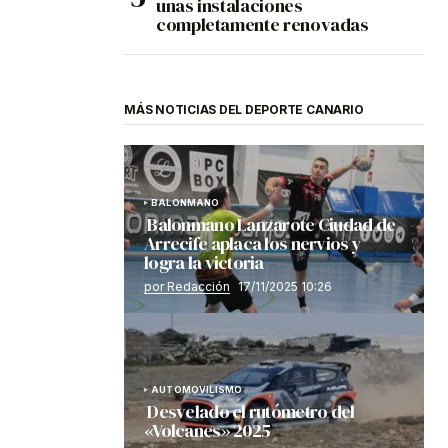
unas instalaciones
completamente renovadas
MÁS NOTICIAS DEL DEPORTE CANARIO
BALONMANO
Balonmano Lanzarote Ciudad de
Arrecife aplaca los nervios y
logra la victoria
por Redacción
17/11/2025 10:26
AUTOMOVILISMO
Desvelado el rutómetro del
«Volcanes» 2025