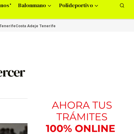
onos
Balonmano
Polideportivo
Tenerife
Costa Adeje Tenerife
ercer