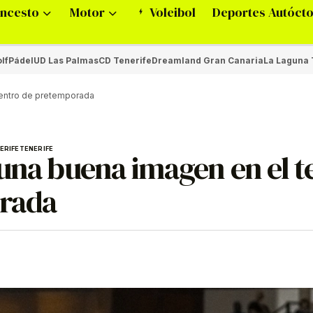
ncesto
Motor
Voleibol
Deportes Autóct
lf
Pádel
UD Las Palmas
CD Tenerife
Dreamland Gran Canaria
La Laguna 
uentro de pretemporada
ERIFE
TENERIFE
una buena imagen en el t
rada