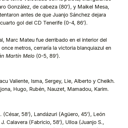
aro González, de cabeza (80′), y Maikel Mesa,
intentaron antes de que Juanjo Sánchez dejara
 cuarto gol del CD Tenerife (0-4, 86′).
l, Marc Mateu fue derribado en el interior del
once metros, cerraría la victoria blanquiazul en
án Martín Melo
(0-5, 89′).
acu Valiente, Isma, Sergey, Lie, Alberto y Cheikh.
Adjona, Hugo, Rubén, Nauzet, Mamadou, Karim.
 (César, 58′), Landázuri (Agüero, 45′), León
 J. Calavera (Fabricio, 58′), Ulloa (Juanjo S.,