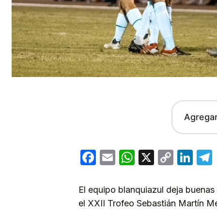
Agrega
Facebook
Email
WhatsApp
X
Copy
Lin
Link
El equipo blanquiazul deja buenas
el XXII Trofeo Sebastián Martín M