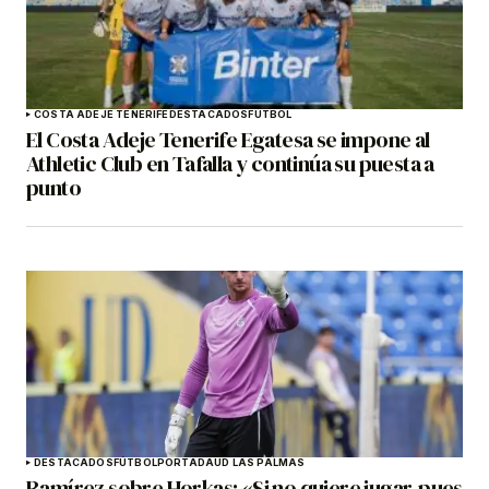
COSTA ADEJE TENERIFE
DESTACADOS
FÚTBOL
El Costa Adeje Tenerife Egatesa se impone al
Athletic Club en Tafalla y continúa su puesta a
punto
DESTACADOS
FÚTBOL
PORTADA
UD LAS PALMAS
Ramírez sobre Horkas: «Si no quiere jugar, pues