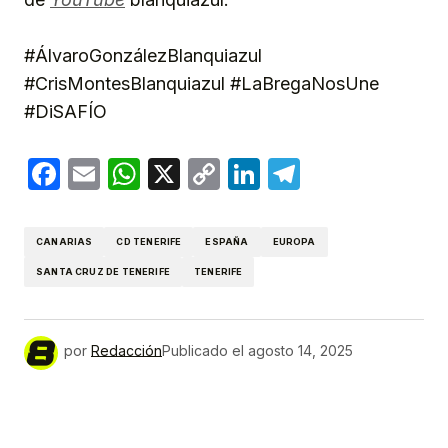
#ÁlvaroGonzálezBlanquiazul
#CrisMontesBlanquiazul #LaBregaNosUne
#DiSAFÍO
Facebook
Email
WhatsApp
X
Copy
LinkedIn
Telegram
Link
CANARIAS
CD TENERIFE
ESPAÑA
EUROPA
SANTA CRUZ DE TENERIFE
TENERIFE
por
Redacción
Publicado el
agosto 14, 2025