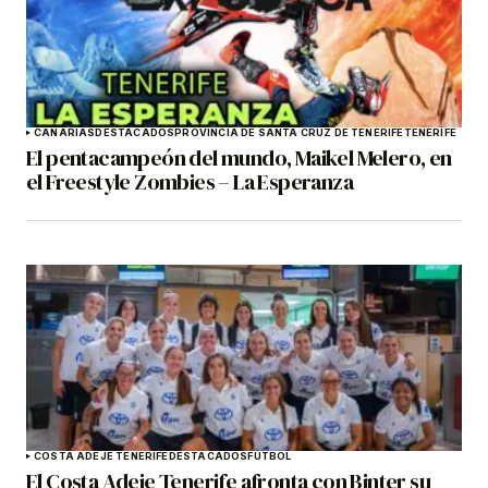
CANARIAS
DESTACADOS
PROVINCIA DE SANTA CRUZ DE TENERIFE
TENERIFE
El pentacampeón del mundo, Maikel Melero, en
el Freestyle Zombies – La Esperanza
COSTA ADEJE TENERIFE
DESTACADOS
FÚTBOL
El Costa Adeje Tenerife afronta con Binter su