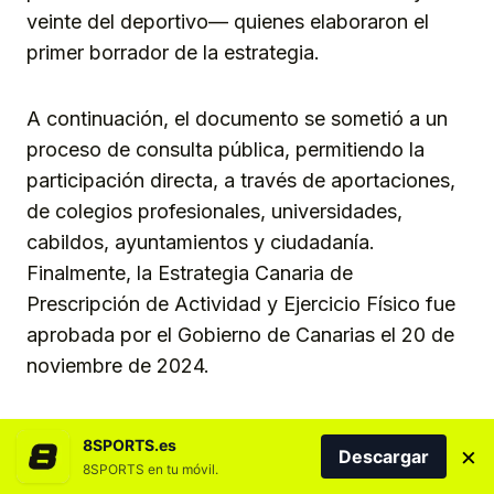
veinte del deportivo— quienes elaboraron el
primer borrador de la estrategia.
A continuación, el documento se sometió a un
proceso de consulta pública, permitiendo la
participación directa, a través de aportaciones,
de colegios profesionales, universidades,
cabildos, ayuntamientos y ciudadanía.
Finalmente, la Estrategia Canaria de
Prescripción de Actividad y Ejercicio Físico fue
aprobada por el Gobierno de Canarias el 20 de
noviembre de 2024.
Con ACTIVÍDATE, el Gobierno de Canarias, a
8SPORTS.es
×
Descargar
través de las áreas que dirigen Poli Suárez y
8SPORTS en tu móvil.
Esther Monzón, impulsa un nuevo modelo de