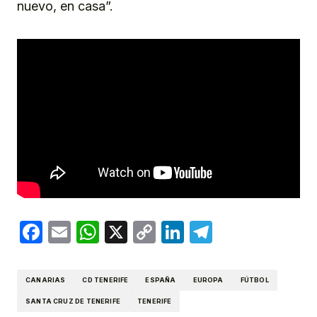
nuevo, en casa”.
Facebook
Email
WhatsApp
X
Copy
LinkedIn
Telegram
Link
CANARIAS
CD TENERIFE
ESPAÑA
EUROPA
FÚTBOL
SANTA CRUZ DE TENERIFE
TENERIFE