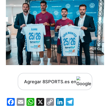
Agregar 8SPORTS.es en
Facebook
Email
WhatsApp
X
Copy
LinkedIn
Telegram
Link