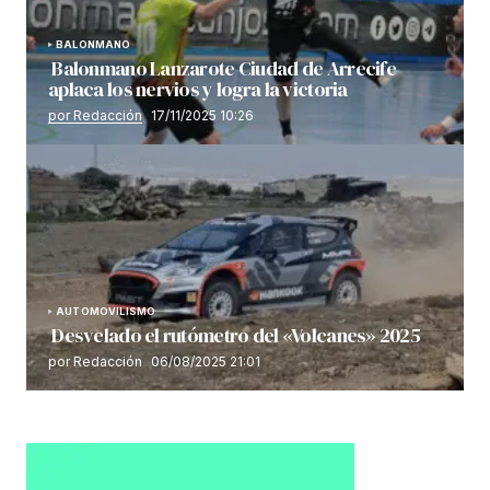
BALONMANO
Balonmano Lanzarote Ciudad de Arrecife
aplaca los nervios y logra la victoria
por Redacción
17/11/2025 10:26
AUTOMOVILISMO
Desvelado el rutómetro del «Volcanes» 2025
por Redacción
06/08/2025 21:01