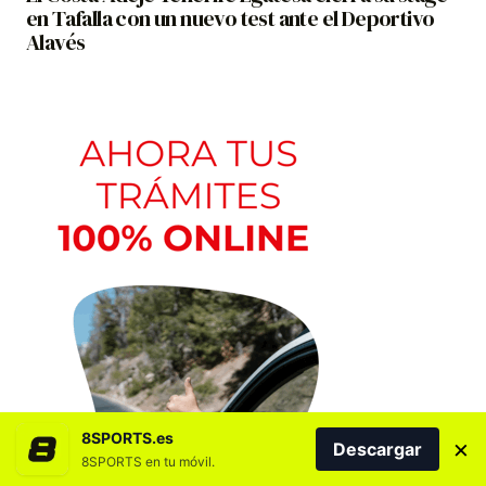
en Tafalla con un nuevo test ante el Deportivo
Alavés
8SPORTS.es
×
Descargar
8SPORTS en tu móvil.