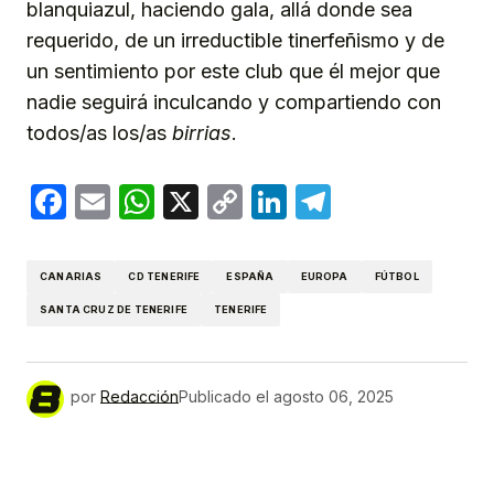
blanquiazul, haciendo gala, allá donde sea
requerido, de un irreductible tinerfeñismo y de
un sentimiento por este club que él mejor que
nadie seguirá inculcando y compartiendo con
todos/as los/as
birrias
.
Facebook
Email
WhatsApp
X
Copy
LinkedIn
Telegram
Link
CANARIAS
CD TENERIFE
ESPAÑA
EUROPA
FÚTBOL
SANTA CRUZ DE TENERIFE
TENERIFE
por
Redacción
Publicado el
agosto 06, 2025