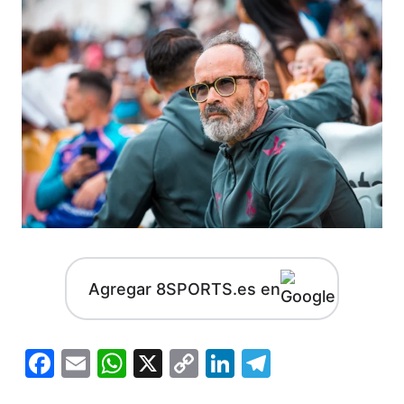
Agregar 8SPORTS.es en
Facebook
Email
WhatsApp
X
Copy
LinkedIn
Telegram
Link