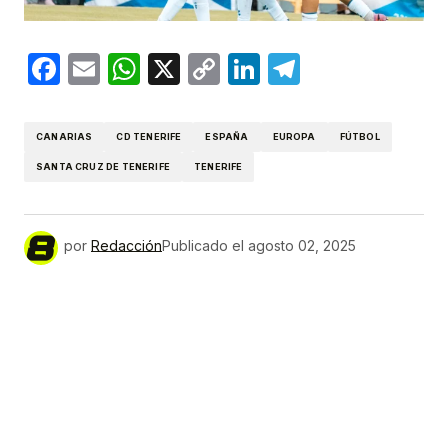
Facebook
Email
WhatsApp
X
Copy
LinkedIn
Telegram
Link
CANARIAS
CD TENERIFE
ESPAÑA
EUROPA
FÚTBOL
SANTA CRUZ DE TENERIFE
TENERIFE
por
Redacción
Publicado el
agosto 02, 2025