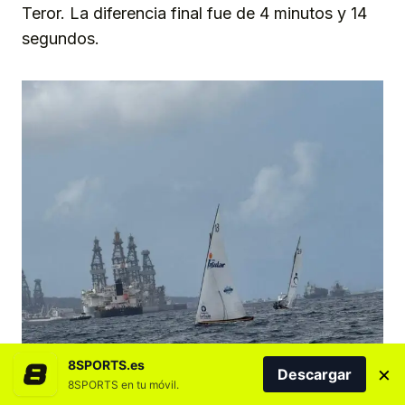
Teror. La diferencia final fue de 4 minutos y 14
segundos.
8SPORTS.es
×
Descargar
8SPORTS en tu móvil.
Por su parte, el Villa de Teror Colegio Oficial de