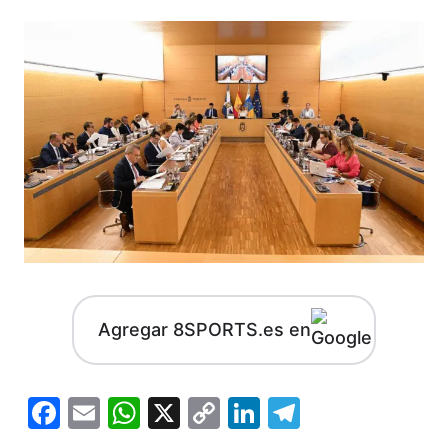
Agregar 8SPORTS.es en
Facebook
Email
WhatsApp
X
Copy
LinkedIn
Telegram
Link