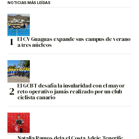
NOTICIAS MÁS LEÍDAS
El CV Guaguas expande sus campus de verano
a tres núcleos
El GCBT desafía la insularidad con el mayor
reto operativo jamás realizado por un club
ciclista canario
Natalia Ramos deja el Costa Adeje Tenerife