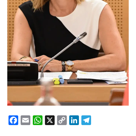
Facebook
Email
WhatsApp
X
Copy
LinkedIn
Telegram
Link