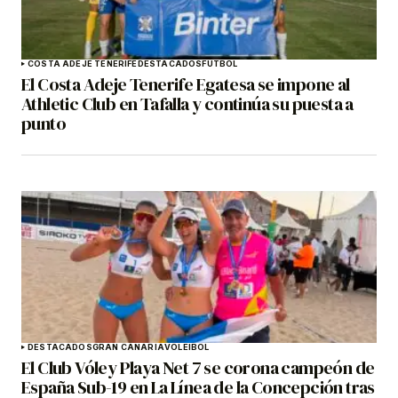
COSTA ADEJE TENERIFE
DESTACADOS
FÚTBOL
El Costa Adeje Tenerife Egatesa se impone al
Athletic Club en Tafalla y continúa su puesta a
punto
DESTACADOS
GRAN CANARIA
VOLEIBOL
El Club Vóley Playa Net 7 se corona campeón de
España Sub-19 en La Línea de la Concepción tras