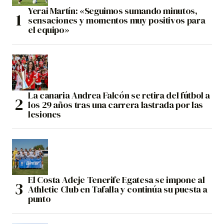
Yerai Martín: «Seguimos sumando minutos,
sensaciones y momentos muy positivos para
el equipo»
La canaria Andrea Falcón se retira del fútbol a
los 29 años tras una carrera lastrada por las
lesiones
El Costa Adeje Tenerife Egatesa se impone al
Athletic Club en Tafalla y continúa su puesta a
punto