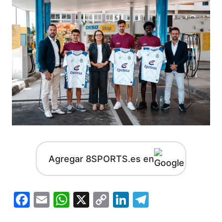
Agregar 8SPORTS.es en
Facebook
Email
WhatsApp
X
Copy
LinkedIn
Telegram
Link