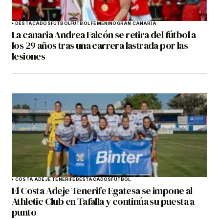
DESTACADOS
FÚTBOL
FÚTBOL FEMENINO
GRAN CANARIA
La canaria Andrea Falcón se retira del fútbol a
los 29 años tras una carrera lastrada por las
lesiones
COSTA ADEJE TENERIFE
DESTACADOS
FÚTBOL
El Costa Adeje Tenerife Egatesa se impone al
Athletic Club en Tafalla y continúa su puesta a
punto