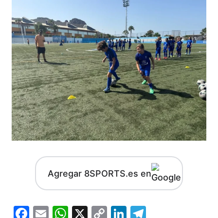
Agregar 8SPORTS.es en
Facebook
Email
WhatsApp
X
Copy
LinkedIn
Telegram