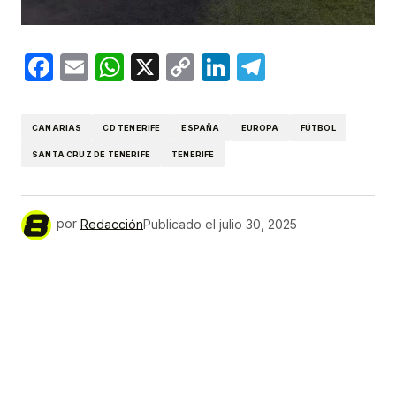
Facebook
Email
WhatsApp
X
Copy
LinkedIn
Telegram
Link
CANARIAS
CD TENERIFE
ESPAÑA
EUROPA
FÚTBOL
SANTA CRUZ DE TENERIFE
TENERIFE
por
Redacción
Publicado el
julio 30, 2025