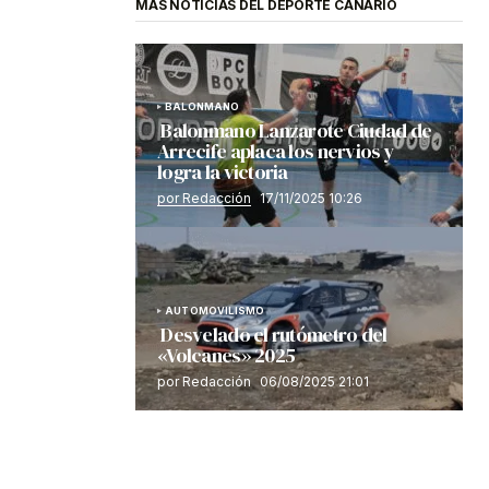
MÁS NOTICIAS DEL DEPORTE CANARIO
BALONMANO
Balonmano Lanzarote Ciudad de
Arrecife aplaca los nervios y
logra la victoria
por Redacción
17/11/2025 10:26
AUTOMOVILISMO
Desvelado el rutómetro del
«Volcanes» 2025
por Redacción
06/08/2025 21:01