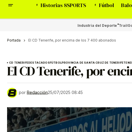
Historias 8SPORTS
Fútbol
Balo
Industria del Deporte
Trail
Go
Portada
El CD Tenerife, por encima de los 7 400 abonados
CD TENERIFE
DESTACADOS
FÚTBOL
PROVINCIA DE SANTA CRUZ DE TENERIFE
TENE
El CD Tenerife, por enc
por
Redacción
25/07/2025 08:45