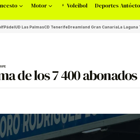
ncesto
Motor
Voleibol
Deportes Autóct
lf
Pádel
UD Las Palmas
CD Tenerife
Dreamland Gran Canaria
La Laguna 
RIFE
ima de los 7 400 abonados