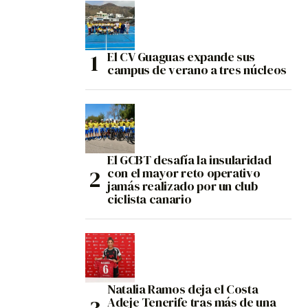
El CV Guaguas expande sus
campus de verano a tres núcleos
El GCBT desafía la insularidad
con el mayor reto operativo
jamás realizado por un club
ciclista canario
Natalia Ramos deja el Costa
Adeje Tenerife tras más de una