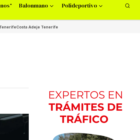
onos
Balonmano
Polideportivo
Tenerife
Costa Adeje Tenerife