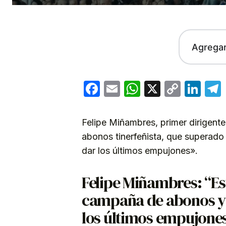
Agrega
Facebook
Email
WhatsApp
X
Copy
Lin
Link
Felipe Miñambres, primer dirigente
abonos tinerfeñista, que superado 
dar los últimos empujones».
Felipe Miñambres: “E
campaña de abonos y 
los últimos empujone