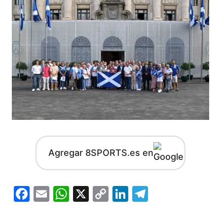
Agregar 8SPORTS.es en
Facebook
Email
WhatsApp
X
Copy
LinkedIn
Telegram
Link