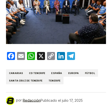
Facebook
Email
WhatsApp
X
Copy
LinkedIn
Telegram
Link
CANARIAS
CD TENERIFE
ESPAÑA
EUROPA
FÚTBOL
SANTA CRUZ DE TENERIFE
TENERIFE
por
Redacción
Publicado el
julio 17, 2025