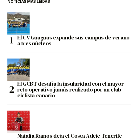
NOTICIAS MÁS LEÍDAS
El CV Guaguas expande sus campus de verano
a tres núcleos
El GCBT desafía la insularidad con el mayor
reto operativo jamás realizado por un club
ciclista canario
Natalia Ramos deja el Costa Adeje Tenerife