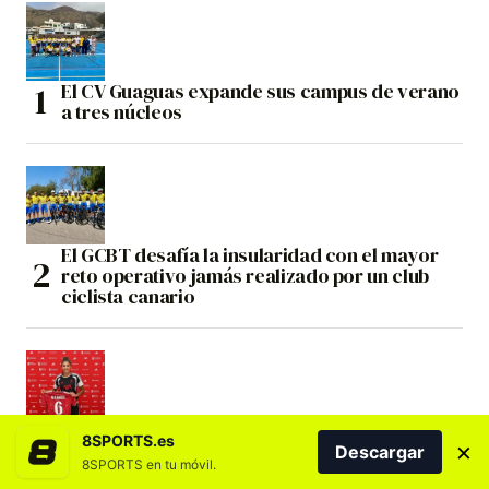
El CV Guaguas expande sus campus de verano
a tres núcleos
El GCBT desafía la insularidad con el mayor
reto operativo jamás realizado por un club
ciclista canario
Natalia Ramos deja el Costa Adeje Tenerife
8SPORTS.es
×
Descargar
tras más de una década y jugará en Inglaterra
8SPORTS en tu móvil.
con el Liverpool