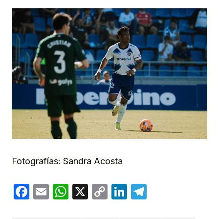
Fotografías: Sandra Acosta
Facebook
Email
WhatsApp
X
Copy
LinkedIn
Telegram
Link