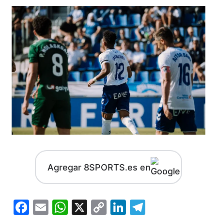
Agregar 8SPORTS.es en
Facebook
Email
WhatsApp
X
Copy
LinkedIn
Telegram