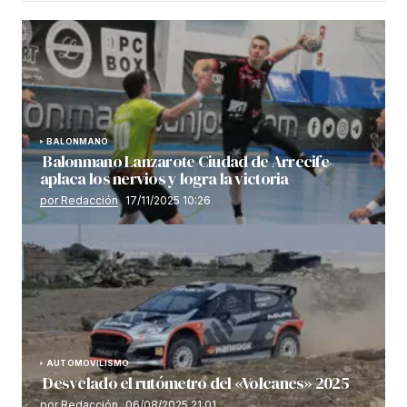
BALONMANO
Balonmano Lanzarote Ciudad de Arrecife
aplaca los nervios y logra la victoria
por Redacción
17/11/2025 10:26
AUTOMOVILISMO
Desvelado el rutómetro del «Volcanes» 2025
por Redacción
06/08/2025 21:01