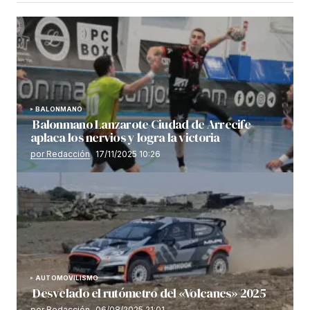
BALONMANO
Balonmano Lanzarote Ciudad de Arrecife
aplaca los nervios y logra la victoria
por Redacción
17/11/2025 10:26
AUTOMOVILISMO
Desvelado el rutómetro del «Volcanes» 2025
por Redacción
06/08/2025 21:01