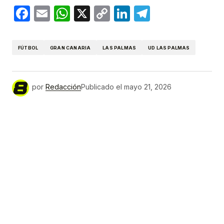
Facebook
Email
WhatsApp
X
Copy
LinkedIn
Telegram
Link
FÚTBOL
GRAN CANARIA
LAS PALMAS
UD LAS PALMAS
por
Redacción
Publicado el
mayo 21, 2026