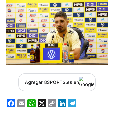
Agregar 8SPORTS.es en
Facebook
Email
WhatsApp
X
Copy
LinkedIn
Telegram
Link