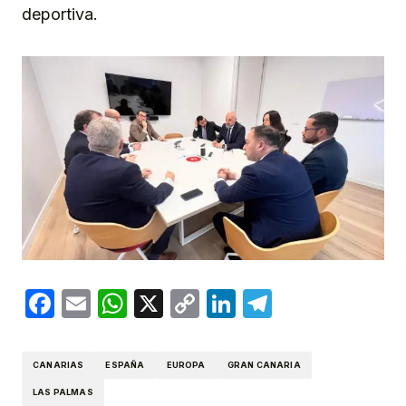
deportiva.
Facebook
Email
WhatsApp
X
Copy
LinkedIn
Telegram
Link
CANARIAS
ESPAÑA
EUROPA
GRAN CANARIA
LAS PALMAS