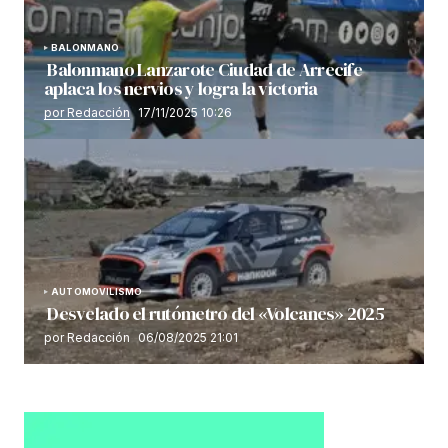
BALONMANO
Balonmano Lanzarote Ciudad de Arrecife
aplaca los nervios y logra la victoria
por Redacción
17/11/2025 10:26
AUTOMOVILISMO
Desvelado el rutómetro del «Volcanes» 2025
por Redacción
06/08/2025 21:01