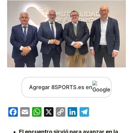
Agregar 8SPORTS.es en
Facebook
Email
WhatsApp
X
Copy
LinkedIn
Telegram
Link
El encuentro sirvió para avanzar en la