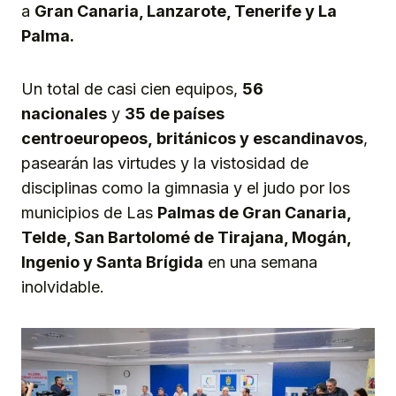
a
Gran Canaria, Lan
zarote, Tenerife y La
Palma.
Un total de casi cien equipos,
56
nacionales
y
35 de países
centroeuropeos,
británicos
y escandinavos
,
pasearán las virtudes y la vistosidad de
disciplinas como la gimnasia y el judo por los
municipios de Las
Palmas de Gran Canaria,
Telde, San
B
artolomé de Tirajana, Mogán,
Ingenio y Santa Brí
g
ida
en una semana
inolvidable.