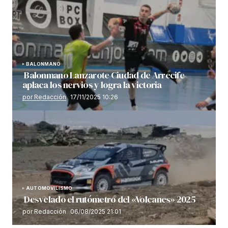
BALONMANO
Balonmano Lanzarote Ciudad de Arrecife
aplaca los nervios y logra la victoria
por Redacción
17/11/2025 10:26
AUTOMOVILISMO
Desvelado el rutómetro del «Volcanes» 2025
por Redacción
06/08/2025 21:01