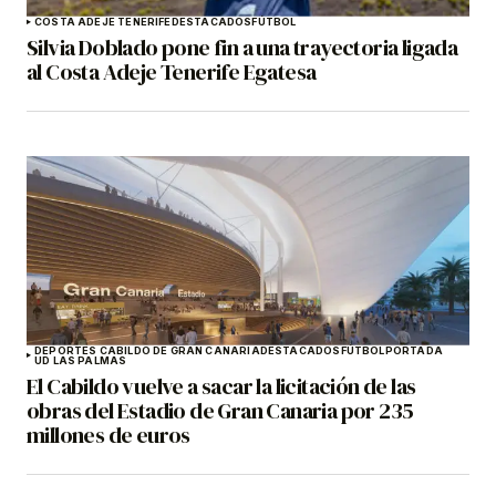
COSTA ADEJE TENERIFE
DESTACADOS
FÚTBOL
Silvia Doblado pone fin a una trayectoria ligada
al Costa Adeje Tenerife Egatesa
DEPORTES CABILDO DE GRAN CANARIA
DESTACADOS
FÚTBOL
PORTADA
UD LAS PALMAS
El Cabildo vuelve a sacar la licitación de las
obras del Estadio de Gran Canaria por 235
millones de euros