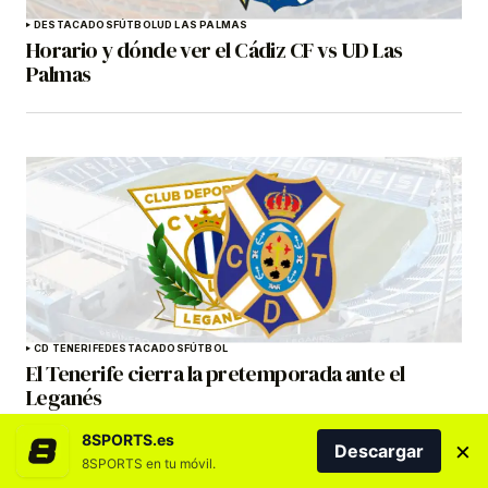
DESTACADOS
FÚTBOL
UD LAS PALMAS
Horario y dónde ver el Cádiz CF vs UD Las
Palmas
CD TENERIFE
DESTACADOS
FÚTBOL
El Tenerife cierra la pretemporada ante el
Leganés
8SPORTS.es
×
Descargar
8SPORTS en tu móvil.