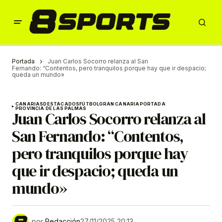
Portada
Juan Carlos Socorro relanza al San
Fernando: “Contentos, pero tranquilos porque hay que ir despacio;
queda un mundo»
CANARIAS
DESTACADOS
FÚTBOL
GRAN CANARIA
PORTADA
PROVINCIA DE LAS PALMAS
Juan Carlos Socorro relanza al
San Fernando: “Contentos,
pero tranquilos porque hay
que ir despacio; queda un
mundo»
por
Redacción
27/11/2025 20:13