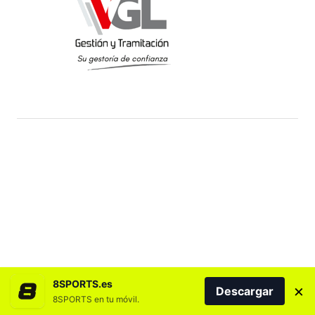
8SPORTS.es
×
Descargar
8SPORTS en tu móvil.