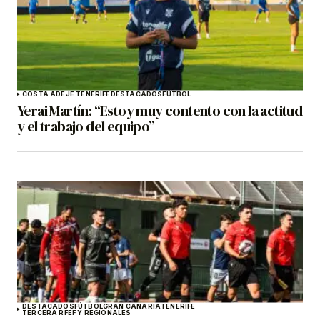
COSTA ADEJE TENERIFE
DESTACADOS
FÚTBOL
Yerai Martín: “Estoy muy contento con la actitud
y el trabajo del equipo”
DESTACADOS
FÚTBOL
GRAN CANARIA
TENERIFE
TERCERA RFEF Y REGIONALES