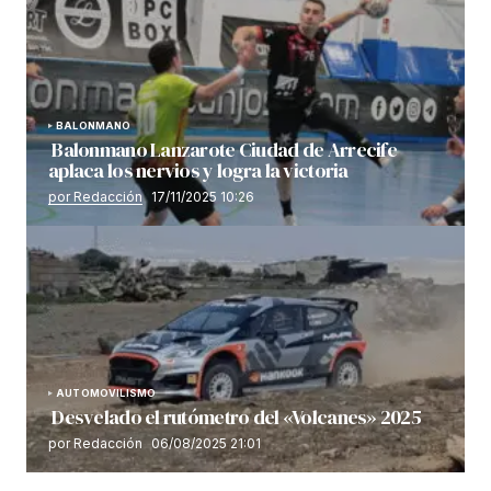
BALONMANO
Balonmano Lanzarote Ciudad de Arrecife
aplaca los nervios y logra la victoria
por Redacción
17/11/2025 10:26
AUTOMOVILISMO
Desvelado el rutómetro del «Volcanes» 2025
por Redacción
06/08/2025 21:01