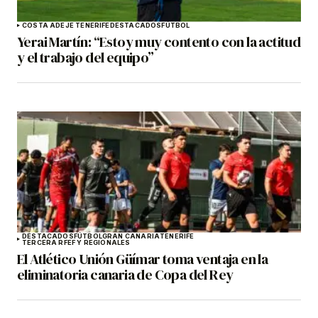
COSTA ADEJE TENERIFE
DESTACADOS
FÚTBOL
Yerai Martín: “Estoy muy contento con la actitud
y el trabajo del equipo”
DESTACADOS
FÚTBOL
GRAN CANARIA
TENERIFE
TERCERA RFEF Y REGIONALES
El Atlético Unión Güímar toma ventaja en la
eliminatoria canaria de Copa del Rey