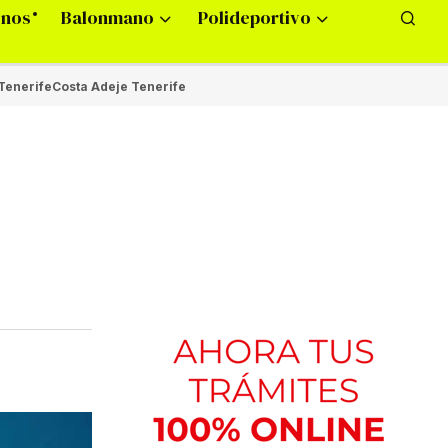
onos
Balonmano
Polideportivo
Tenerife
Costa Adeje Tenerife