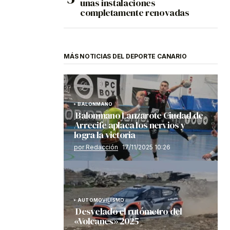
unas instalaciones
completamente renovadas
MÁS NOTICIAS DEL DEPORTE CANARIO
BALONMANO
Balonmano Lanzarote Ciudad de
Arrecife aplaca los nervios y
logra la victoria
por Redacción
17/11/2025 10:26
AUTOMOVILISMO
Desvelado el rutómetro del
«Volcanes» 2025