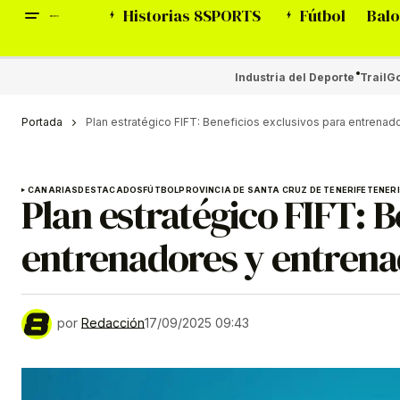
Historias 8SPORTS
Fútbol
Balo
Industria del Deporte
Trail
Go
Portada
Plan estratégico FIFT: Beneficios exclusivos para entrenad
CANARIAS
DESTACADOS
FÚTBOL
PROVINCIA DE SANTA CRUZ DE TENERIFE
TENERI
Plan estratégico FIFT: B
entrenadores y entrenad
por
Redacción
17/09/2025 09:43