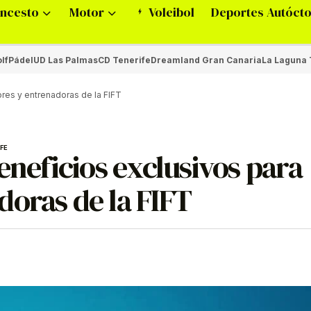
ncesto
Motor
Voleibol
Deportes Autóct
lf
Pádel
UD Las Palmas
CD Tenerife
Dreamland Gran Canaria
La Laguna 
ores y entrenadoras de la FIFT
FE
eneficios exclusivos para
oras de la FIFT