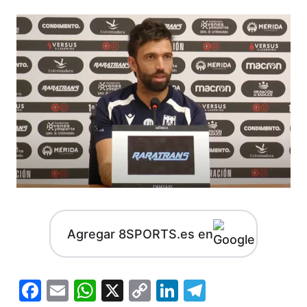
Agregar 8SPORTS.es en
Facebook
Email
WhatsApp
X
Copy
LinkedIn
Telegram