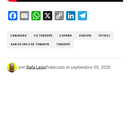
Facebook
Email
WhatsApp
X
Copy
LinkedIn
Telegram
Link
CANARIAS
CD TENERIFE
ESPAÑA
EUROPA
FÚTBOL
SANTA CRUZ DE TENERIFE
TENERIFE
por
Rafa León
Publicado el
septiembre 05, 2025