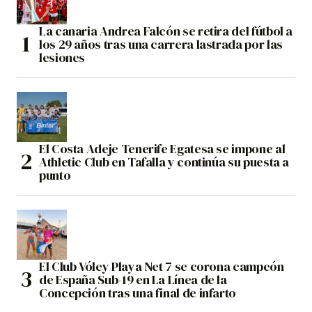
La canaria Andrea Falcón se retira del fútbol a
los 29 años tras una carrera lastrada por las
lesiones
El Costa Adeje Tenerife Egatesa se impone al
Athletic Club en Tafalla y continúa su puesta a
punto
El Club Vóley Playa Net 7 se corona campeón
de España Sub-19 en La Línea de la
Concepción tras una final de infarto