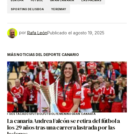
EUROPA
FÚTBOL
GRAN CANARIA
LAS PALMAS
SPORTING DE LISBOA
YEREMAY
por
Rafa León
Publicado el
agosto 19, 2025
MÁS NOTICIAS DEL DEPORTE CANARIO
DESTACADOS
FÚTBOL
FÚTBOL FEMENINO
GRAN CANARIA
La canaria Andrea Falcón se retira del fútbol a
los 29 años tras una carrera lastrada por las