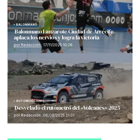
BALONMANO
Balonmano Lanzarote Ciudad de Arrecife
aplaca los nervios y logra la victoria
por Redacción
17/11/2025 10:26
AUTOMOVILISMO
Desvelado el rutómetro del «Volcanes» 2025
por Redacción
06/08/2025 21:01