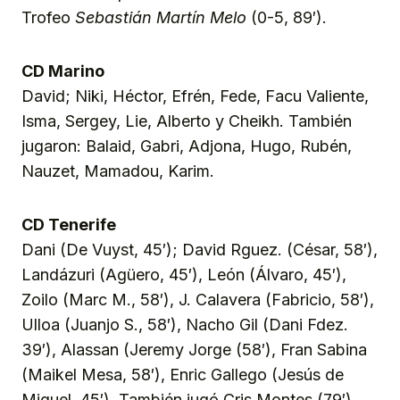
Trofeo
Sebastián Martín Melo
(0-5, 89′).
CD Marino
David; Niki, Héctor, Efrén, Fede, Facu Valiente,
Isma, Sergey, Lie, Alberto y Cheikh. También
jugaron: Balaid, Gabri, Adjona, Hugo, Rubén,
Nauzet, Mamadou, Karim.
CD Tenerife
Dani (De Vuyst, 45′); David Rguez. (César, 58′),
Landázuri (Agüero, 45′), León (Álvaro, 45′),
Zoilo (Marc M., 58′), J. Calavera (Fabricio, 58′),
Ulloa (Juanjo S., 58′), Nacho Gil (Dani Fdez.
39′), Alassan (Jeremy Jorge (58′), Fran Sabina
(Maikel Mesa, 58′), Enric Gallego (Jesús de
Miguel, 45′). También jugó Cris Montes (79′).