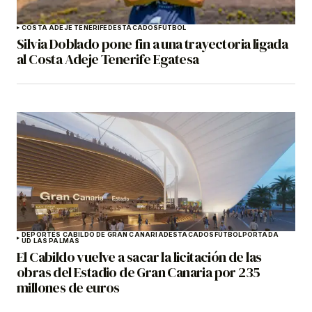
COSTA ADEJE TENERIFE
DESTACADOS
FÚTBOL
Silvia Doblado pone fin a una trayectoria ligada
al Costa Adeje Tenerife Egatesa
DEPORTES CABILDO DE GRAN CANARIA
DESTACADOS
FÚTBOL
PORTADA
UD LAS PALMAS
El Cabildo vuelve a sacar la licitación de las
obras del Estadio de Gran Canaria por 235
millones de euros