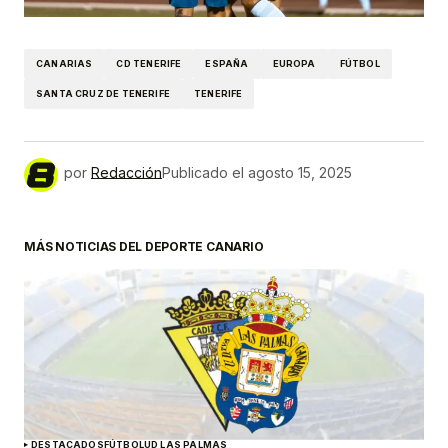
CANARIAS
CD TENERIFE
ESPAÑA
EUROPA
FÚTBOL
SANTA CRUZ DE TENERIFE
TENERIFE
por
Redacción
Publicado el
agosto 15, 2025
MÁS NOTICIAS DEL DEPORTE CANARIO
DESTACADOS
FÚTBOL
UD LAS PALMAS