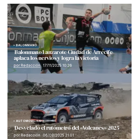
BALONMANO
Balonmano Lanzarote Ciudad de Arrecife
aplaca los nervios y logra la victoria
por Redacción
17/11/2025 10:26
AUTOMOVILISMO
Desvelado el rutómetro del «Volcanes» 2025
por Redacción
06/08/2025 21:01