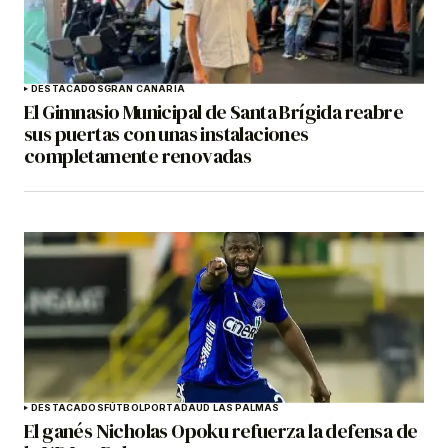
DESTACADOS
GRAN CANARIA
El Gimnasio Municipal de Santa Brígida reabre
sus puertas con unas instalaciones
completamente renovadas
DESTACADOS
FÚTBOL
PORTADA
UD LAS PALMAS
El ganés Nicholas Opoku refuerza la defensa de