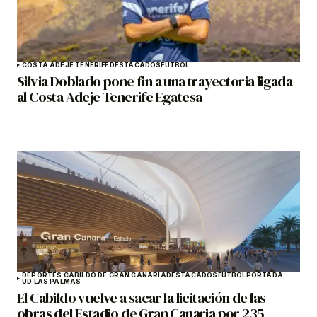
COSTA ADEJE TENERIFE
DESTACADOS
FÚTBOL
Silvia Doblado pone fin a una trayectoria ligada
al Costa Adeje Tenerife Egatesa
DEPORTES CABILDO DE GRAN CANARIA
DESTACADOS
FÚTBOL
PORTADA
UD LAS PALMAS
El Cabildo vuelve a sacar la licitación de las
obras del Estadio de Gran Canaria por 235