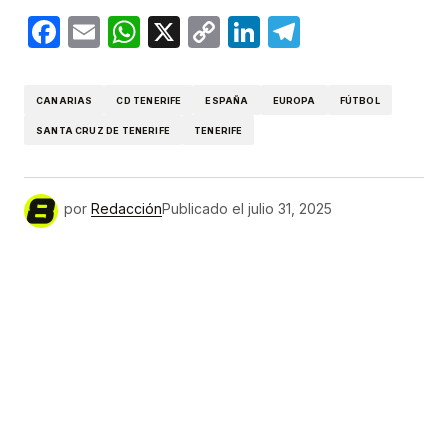
Facebook
Email
WhatsApp
X
Copy
LinkedIn
Telegram
Link
CANARIAS
CD TENERIFE
ESPAÑA
EUROPA
FÚTBOL
SANTA CRUZ DE TENERIFE
TENERIFE
por
Redacción
Publicado el
julio 31, 2025