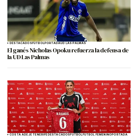
DESTACADOS
FÚTBOL
PORTADA
UD LAS PALMAS
El ganés Nicholas Opoku refuerza la defensa de
la UD Las Palmas
COSTA ADEJE TENERIFE
DESTACADOS
FÚTBOL
FÚTBOL FEMENINO
PORTADA