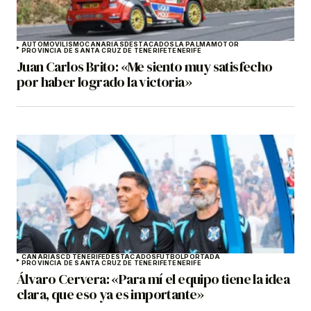
AUTOMOVILISMO
CANARIAS
DESTACADOS
LA PALMA
MOTOR
PROVINCIA DE SANTA CRUZ DE TENERIFE
TENERIFE
Juan Carlos Brito: «Me siento muy satisfecho
por haber logrado la victoria»
CANARIAS
CD TENERIFE
DESTACADOS
FÚTBOL
PORTADA
PROVINCIA DE SANTA CRUZ DE TENERIFE
TENERIFE
Álvaro Cervera: «Para mí el equipo tiene la idea
clara, que eso ya es importante»