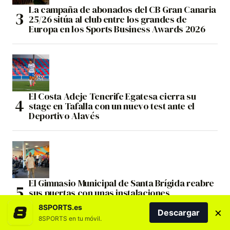
La campaña de abonados del CB Gran Canaria
25/26 sitúa al club entre los grandes de
Europa en los Sports Business Awards 2026
El Costa Adeje Tenerife Egatesa cierra su
stage en Tafalla con un nuevo test ante el
Deportivo Alavés
El Gimnasio Municipal de Santa Brígida reabre
sus puertas con unas instalaciones
completamente renovadas
8SPORTS.es
×
Descargar
8SPORTS en tu móvil.