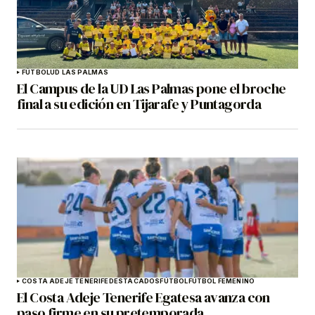
FÚTBOL
UD LAS PALMAS
El Campus de la UD Las Palmas pone el broche
final a su edición en Tijarafe y Puntagorda
COSTA ADEJE TENERIFE
DESTACADOS
FÚTBOL
FÚTBOL FEMENINO
El Costa Adeje Tenerife Egatesa avanza con
paso firme en su pretemporada