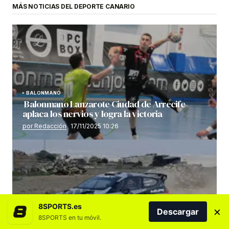
MÁS NOTICIAS DEL DEPORTE CANARIO
BALONMANO
Balonmano Lanzarote Ciudad de Arrecife
aplaca los nervios y logra la victoria
por Redacción
17/11/2025 10:26
8SPORTS.es
×
Descargar
8SPORTS en tu móvil.
AUTOMOVILISMO
Desvelado el rutómetro del «Volcanes» 2025