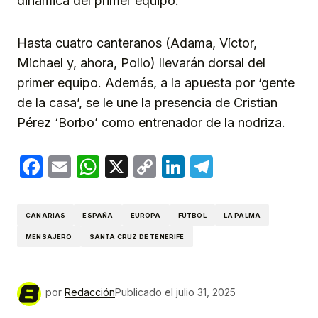
dinámica del primer equipo.
Hasta cuatro canteranos (Adama, Víctor,
Michael y, ahora, Pollo) llevarán dorsal del
primer equipo. Además, a la apuesta por ‘gente
de la casa’, se le une la presencia de Cristian
Pérez ‘Borbo’ como entrenador de la nodriza.
Facebook
Email
WhatsApp
X
Copy
LinkedIn
Telegram
Link
CANARIAS
ESPAÑA
EUROPA
FÚTBOL
LA PALMA
MENSAJERO
SANTA CRUZ DE TENERIFE
por
Redacción
Publicado el
julio 31, 2025