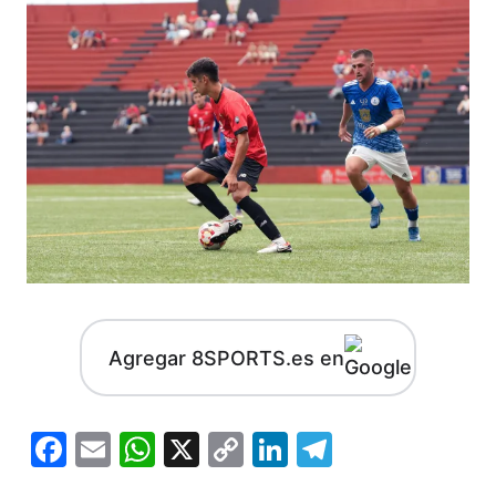
Agregar 8SPORTS.es en
Facebook
Email
WhatsApp
X
Copy
LinkedIn
Telegram
Link