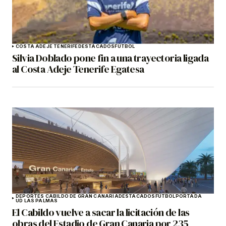
COSTA ADEJE TENERIFE
DESTACADOS
FÚTBOL
Silvia Doblado pone fin a una trayectoria ligada
al Costa Adeje Tenerife Egatesa
DEPORTES CABILDO DE GRAN CANARIA
DESTACADOS
FÚTBOL
PORTADA
UD LAS PALMAS
El Cabildo vuelve a sacar la licitación de las
obras del Estadio de Gran Canaria por 235