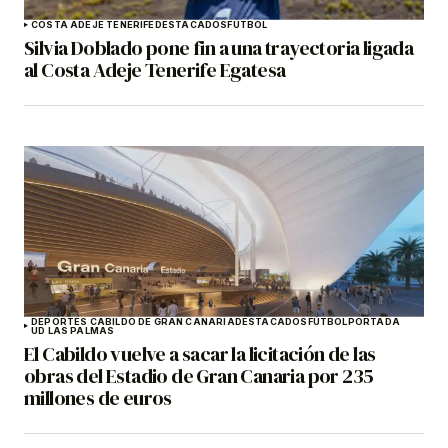
COSTA ADEJE TENERIFE
DESTACADOS
FÚTBOL
Silvia Doblado pone fin a una trayectoria ligada
al Costa Adeje Tenerife Egatesa
DEPORTES CABILDO DE GRAN CANARIA
DESTACADOS
FÚTBOL
PORTADA
UD LAS PALMAS
El Cabildo vuelve a sacar la licitación de las
obras del Estadio de Gran Canaria por 235
millones de euros