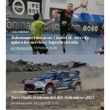
BALONMANO
Balonmano Lanzarote Ciudad de Arrecife
aplaca los nervios y logra la victoria
por Redacción
17/11/2025 10:26
AUTOMOVILISMO
Desvelado el rutómetro del «Volcanes» 2025
por Redacción
06/08/2025 21:01