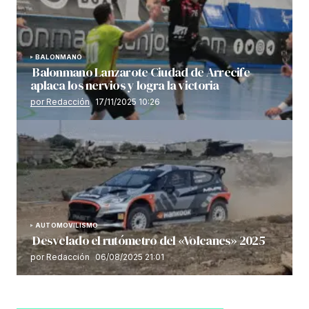
BALONMANO
Balonmano Lanzarote Ciudad de Arrecife
aplaca los nervios y logra la victoria
por Redacción
17/11/2025 10:26
AUTOMOVILISMO
Desvelado el rutómetro del «Volcanes» 2025
por Redacción
06/08/2025 21:01