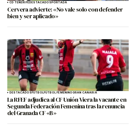
CD TENERIFE
DESTACADOS
PORTADA
Cervera advierte: «No vale solo con defender
bien y ser aplicado»
DESTACADOS
FÚTBOL
FÚTBOL FEMENINO
GRAN CANARIA
La RFEF adjudica al CF Unión Viera la vacante en
Segunda Federación Femenina tras la renuncia
del Granada CF «B»