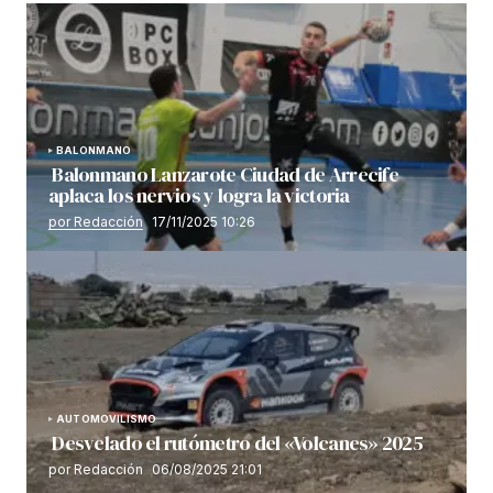
BALONMANO
Balonmano Lanzarote Ciudad de Arrecife
aplaca los nervios y logra la victoria
por Redacción
17/11/2025 10:26
AUTOMOVILISMO
Desvelado el rutómetro del «Volcanes» 2025
por Redacción
06/08/2025 21:01