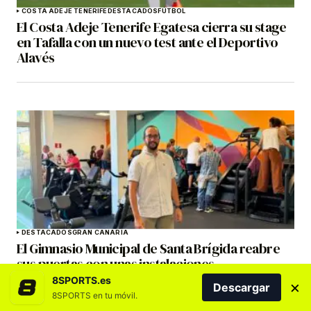
COSTA ADEJE TENERIFE
DESTACADOS
FÚTBOL
El Costa Adeje Tenerife Egatesa cierra su stage
en Tafalla con un nuevo test ante el Deportivo
Alavés
DESTACADOS
GRAN CANARIA
El Gimnasio Municipal de Santa Brígida reabre
sus puertas con unas instalaciones
completamente renovadas
8SPORTS.es
×
Descargar
8SPORTS en tu móvil.