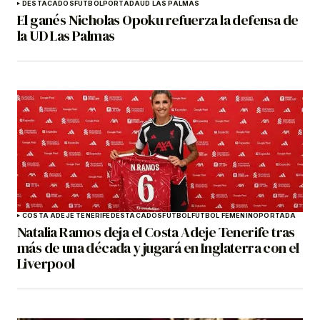
DESTACADOS
FÚTBOL
PORTADA
UD LAS PALMAS
El ganés Nicholas Opoku refuerza la defensa de
la UD Las Palmas
COSTA ADEJE TENERIFE
DESTACADOS
FÚTBOL
FÚTBOL FEMENINO
PORTADA
Natalia Ramos deja el Costa Adeje Tenerife tras
más de una década y jugará en Inglaterra con el
Liverpool