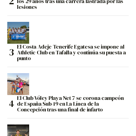
los 29 años tras una carrera lastrada por las
lesiones
El Costa Adeje Tenerife Egatesa se impone al
Athletic Club en Tafalla y continúa su puesta a
punto
El Club Vóley Playa Net 7 se corona campeón
de España Sub-19 en La Línea de la
Concepción tras una final de infarto