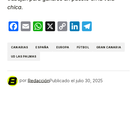
chica
.
Facebook
Email
WhatsApp
X
Copy
LinkedIn
Telegram
Link
CANARIAS
ESPAÑA
EUROPA
FÚTBOL
GRAN CANARIA
UD LAS PALMAS
por
Redacción
Publicado el
julio 30, 2025