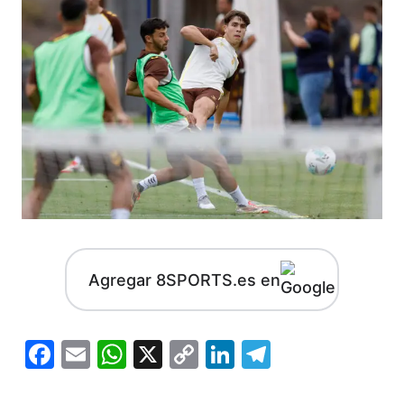
Agregar 8SPORTS.es en
Facebook
Email
WhatsApp
X
Copy
LinkedIn
Telegram
Link