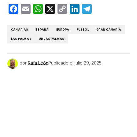
Facebook
Email
WhatsApp
X
Copy
LinkedIn
Telegram
Link
CANARIAS
ESPAÑA
EUROPA
FÚTBOL
GRAN CANARIA
LAS PALMAS
UD LAS PALMAS
por
Rafa León
Publicado el
julio 29, 2025