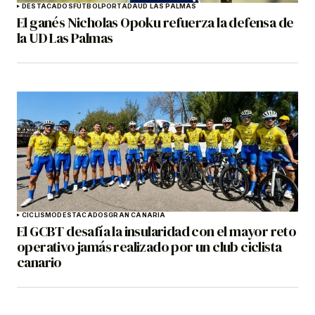
DESTACADOS
FÚTBOL
PORTADA
UD LAS PALMAS
El ganés Nicholas Opoku refuerza la defensa de
la UD Las Palmas
CICLISMO
DESTACADOS
GRAN CANARIA
El GCBT desafía la insularidad con el mayor reto
operativo jamás realizado por un club ciclista
canario