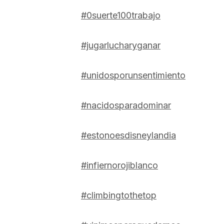
#0suerte100trabajo
#jugarlucharyganar
#unidosporunsentimiento
#nacidosparadominar
#estonoesdisneylandia
#infiernorojiblanco
#climbingtothetop