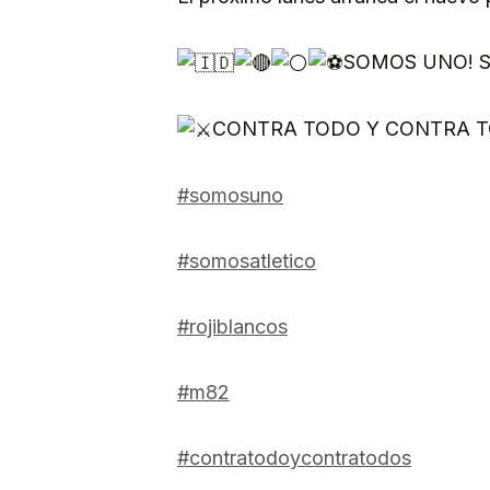
SOMOS UNO! S
CONTRA TODO Y CONTRA 
#somosuno
#somosatletico
#rojiblancos
#m82
#contratodoycontratodos