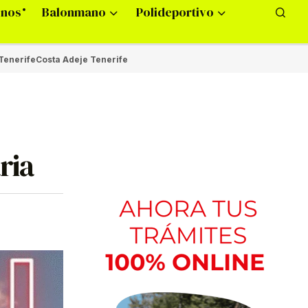
onos
Balonmano
Polideportivo
Tenerife
Costa Adeje Tenerife
ria