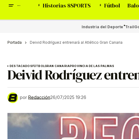
Historias 8SPORTS
Fútbol
Balo
Industria del Deporte
Trail
Go
Portada
Deivid Rodríguez entrenará al Atlético Gran Canaria
DESTACADOS
FÚTBOL
GRAN CANARIA
PROVINCIA DE LAS PALMAS
Deivid Rodríguez entren
por
Redacción
26/07/2025 19:26