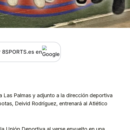
r 8SPORTS.es en
kedIn
Telegram
a Las Palmas y adjunto a la dirección deportiva
botas, Deivid Rodríguez, entrenará al Atlético
la Unión Deportiva al verse envuelto en una