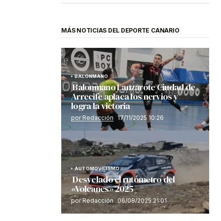
MÁS NOTICIAS DEL DEPORTE CANARIO
BALONMANO
Balonmano Lanzarote Ciudad de
Arrecife aplaca los nervios y
logra la victoria
por Redacción
17/11/2025 10:26
AUTOMOVILISMO
Desvelado el rutómetro del
«Volcanes» 2025
por Redacción
06/08/2025 21:01