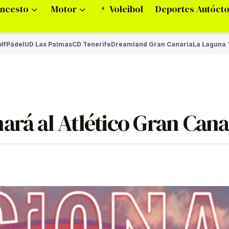
ncesto
Motor
Voleibol
Deportes Autóct
lf
Pádel
UD Las Palmas
CD Tenerife
Dreamland Gran Canaria
La Laguna 
ará al Atlético Gran Cana