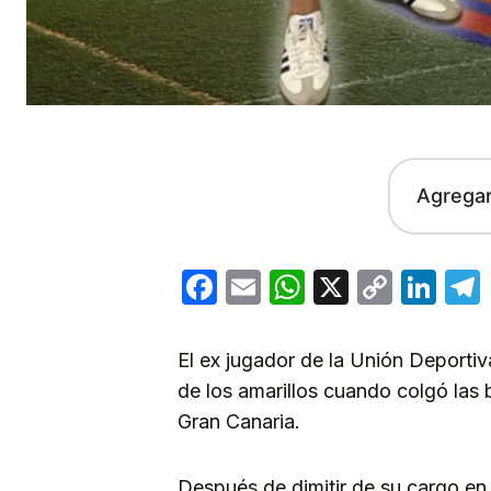
Agrega
Facebook
Email
WhatsApp
X
Copy
Lin
Link
El ex jugador de la Unión Deportiv
de los amarillos cuando colgó las 
Gran Canaria.
Después de dimitir de su cargo en 