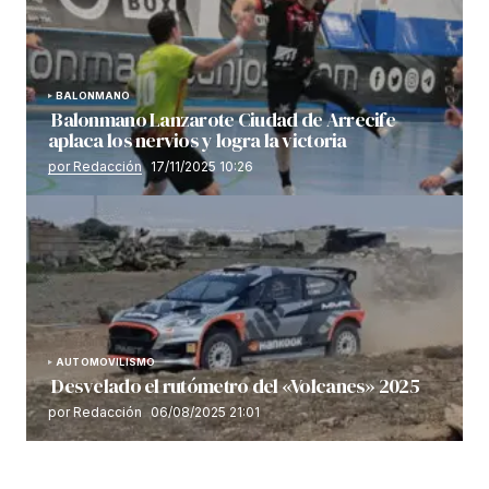
BALONMANO
Balonmano Lanzarote Ciudad de Arrecife
aplaca los nervios y logra la victoria
por Redacción
17/11/2025 10:26
AUTOMOVILISMO
Desvelado el rutómetro del «Volcanes» 2025
por Redacción
06/08/2025 21:01