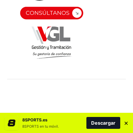
8SPORTS.es
×
Descargar
8SPORTS en tu móvil.