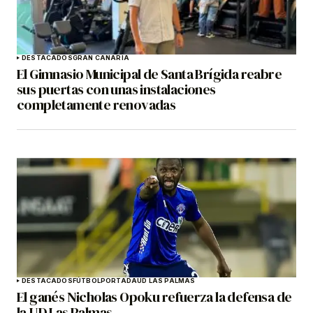
DESTACADOS
GRAN CANARIA
El Gimnasio Municipal de Santa Brígida reabre
sus puertas con unas instalaciones
completamente renovadas
DESTACADOS
FÚTBOL
PORTADA
UD LAS PALMAS
El ganés Nicholas Opoku refuerza la defensa de
la UD Las Palmas