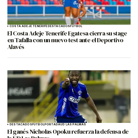
COSTA ADEJE TENERIFE
DESTACADOS
FÚTBOL
El Costa Adeje Tenerife Egatesa cierra su stage
en Tafalla con un nuevo test ante el Deportivo
Alavés
DESTACADOS
FÚTBOL
PORTADA
UD LAS PALMAS
El ganés Nicholas Opoku refuerza la defensa de