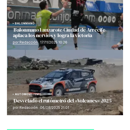
BALONMANO
Balonmano Lanzarote Ciudad de Arrecife
aplaca los nervios y logra la victoria
por Redacción
17/11/2025 10:26
AUTOMOVILISMO
Desvelado el rutómetro del «Volcanes» 2025
por Redacción
06/08/2025 21:01