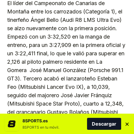
El líder del Campeonato de Canarias de
Montaña entre los carrozados (Categoría 1), el
tinerfeño Ángel Bello (Audi R8 LMS Ultra Evo)
se alzo nuevamente con la primera posición.
Empezó con un 3:32,520 en la manga de
entreno, para un 3:27,909 en la primera oficial y
un 3:22,411 final, lo que le valió para superar en
2,126 al piloto palmero residente en La
Gomera José Manuel González (Porsche 991.1
GT3). Tercero acabó el lanzaroteño Esteban
Feo (Mitsubishi Lancer Evo IX), a 10,039,
seguido del majorero José Javier Fránquiz
(Mitsubishi Space Star Proto), cuarto a 12,348,
del grancanario Gustavo Bolaños (Mitsubishi
Lancer Evo VIII), tercero en el certamen de la
8SPORTS.es
×
Descargar
8SPORTS en tu móvil.
FALP, quinto de la general a 13,762, y del