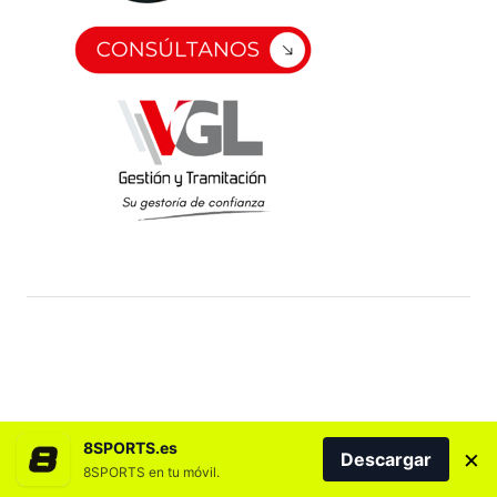
8SPORTS.es
×
Descargar
8SPORTS en tu móvil.