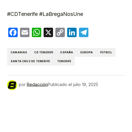
#CDTenerife #LaBregaNosUne
Facebook
Email
WhatsApp
X
Copy
LinkedIn
Telegram
Link
CANARIAS
CD TENERIFE
ESPAÑA
EUROPA
FÚTBOL
SANTA CRUZ DE TENERIFE
TENERIFE
por
Redacción
Publicado el
julio 19, 2025