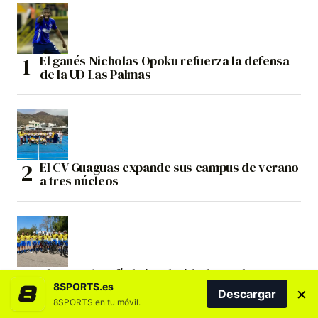
El ganés Nicholas Opoku refuerza la defensa
de la UD Las Palmas
El CV Guaguas expande sus campus de verano
a tres núcleos
El GCBT desafía la insularidad con el mayor
reto operativo jamás realizado por un club
8SPORTS.es
×
Descargar
ciclista canario
8SPORTS en tu móvil.