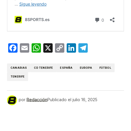
Facebook
Email
WhatsApp
X
Copy
LinkedIn
Telegram
Link
CANARIAS
CD TENERIFE
ESPAÑA
EUROPA
FÚTBOL
TENERIFE
por
Redacción
Publicado el
julio 16, 2025