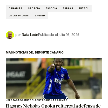
CANARIAS
CROACIA
ESCOCIA
ESPAÑA
FÚTBOL
UD LAS PALMAS
ZAGRED
por
Rafa León
Publicado el
julio 16, 2025
MÁS NOTICIAS DEL DEPORTE CANARIO
DESTACADOS
FÚTBOL
PORTADA
UD LAS PALMAS
El ganés Nicholas Opoku refuerza la defensa de