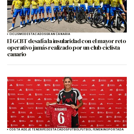
CICLISMO
DESTACADOS
GRAN CANARIA
El GCBT desafía la insularidad con el mayor reto
operativo jamás realizado por un club ciclista
canario
COSTA ADEJE TENERIFE
DESTACADOS
FÚTBOL
FÚTBOL FEMENINO
PORTADA