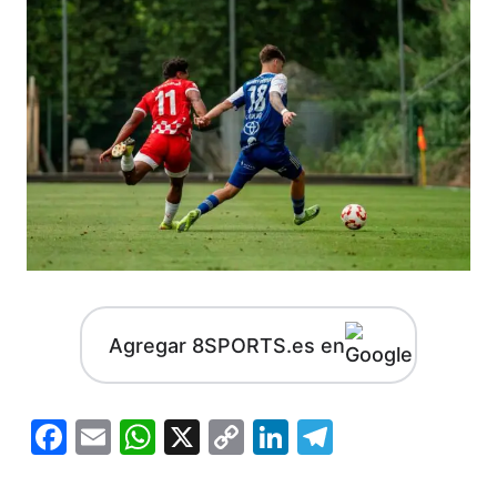
Agregar 8SPORTS.es en
Facebook
Email
WhatsApp
X
Copy
LinkedIn
Telegram
Link