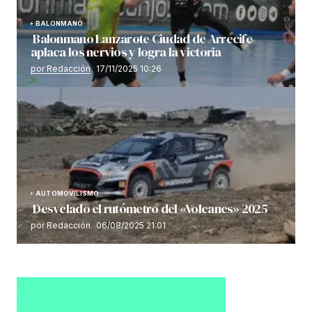
BALONMANO
Balonmano Lanzarote Ciudad de Arrecife
aplaca los nervios y logra la victoria
por Redacción
17/11/2025 10:26
AUTOMOVILISMO
Desvelado el rutómetro del «Volcanes» 2025
por Redacción
06/08/2025 21:01