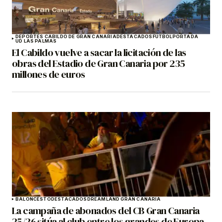
DEPORTES CABILDO DE GRAN CANARIA
DESTACADOS
FÚTBOL
PORTADA
UD LAS PALMAS
El Cabildo vuelve a sacar la licitación de las
obras del Estadio de Gran Canaria por 235
millones de euros
BALONCESTO
DESTACADOS
DREAMLAND GRAN CANARIA
La campaña de abonados del CB Gran Canaria
25/26 sitúa al club entre los grandes de Europa