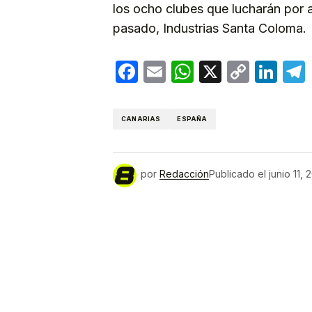
los ocho clubes que lucharán por a
pasado, Industrias Santa Coloma.
Facebook
Email
WhatsApp
X
Copy
Lin
Link
CANARIAS
ESPAÑA
por
Redacción
Publicado el
junio 11, 