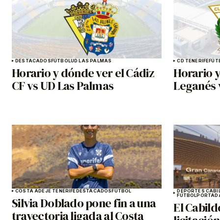
DESTACADOS
FÚTBOL
UD LAS PALMAS
CD TENERIFE
FÚT
Horario y dónde ver el Cádiz
Horario y
CF vs UD Las Palmas
Leganés 
COSTA ADEJE TENERIFE
DESTACADOS
FÚTBOL
DEPORTES CABI
FÚTBOL
PORTAD
Silvia Doblado pone fin a una
El Cabild
trayectoria ligada al Costa