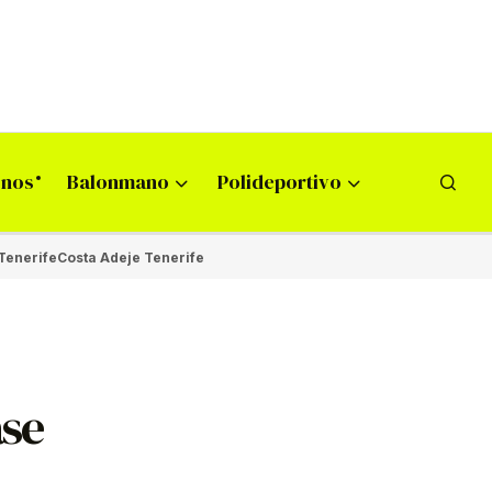
onos
Balonmano
Polideportivo
Tenerife
Costa Adeje Tenerife
ase