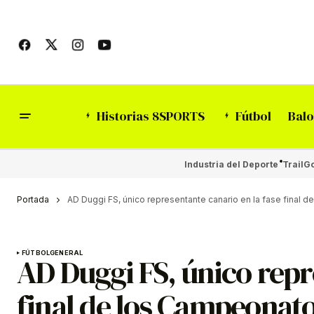
Historias 8SPORTS
Fútbol
Balo
Industria del Deporte
Trail
Go
Portada
AD Duggi FS, único representante canario en la fase final
FÚTBOL
GENERAL
AD Duggi FS, único repr
final de los Campeonat