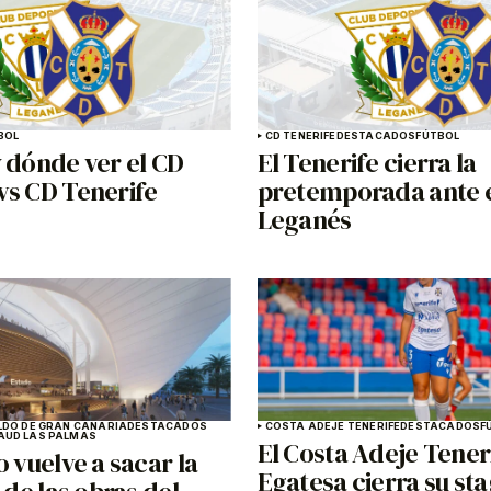
BOL
CD TENERIFE
DESTACADOS
FÚTBOL
 dónde ver el CD
El Tenerife cierra la
vs CD Tenerife
pretemporada ante 
Leganés
LDO DE GRAN CANARIA
DESTACADOS
COSTA ADEJE TENERIFE
DESTACADOS
F
A
UD LAS PALMAS
El Costa Adeje Tener
o vuelve a sacar la
Egatesa cierra su st