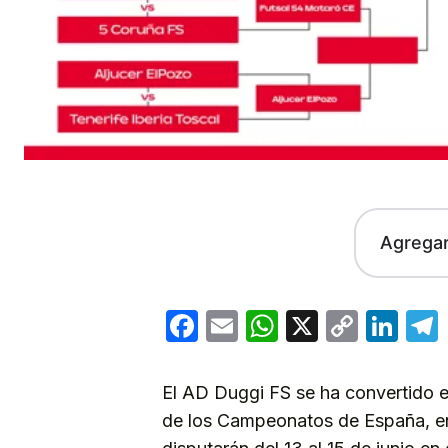
Agrega
Facebook
Email
WhatsApp
X
Copy
Lin
Link
El AD Duggi FS se ha convertido en
de los Campeonatos de España, en