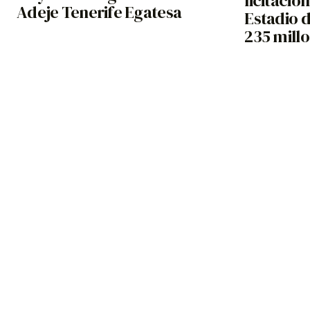
licitació
Adeje Tenerife Egatesa
Estadio 
235 mill