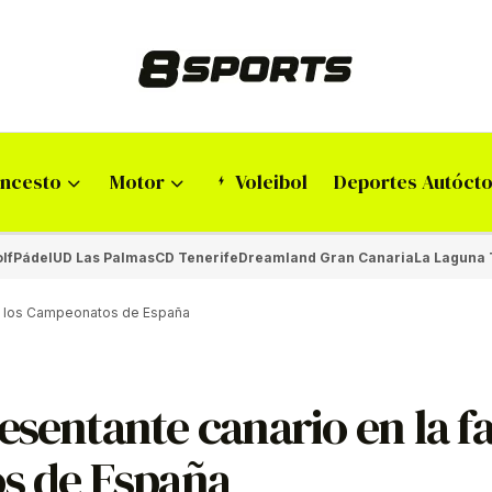
ncesto
Motor
Voleibol
Deportes Autóct
lf
Pádel
UD Las Palmas
CD Tenerife
Dreamland Gran Canaria
La Laguna 
 de los Campeonatos de España
esentante canario en la f
os de España