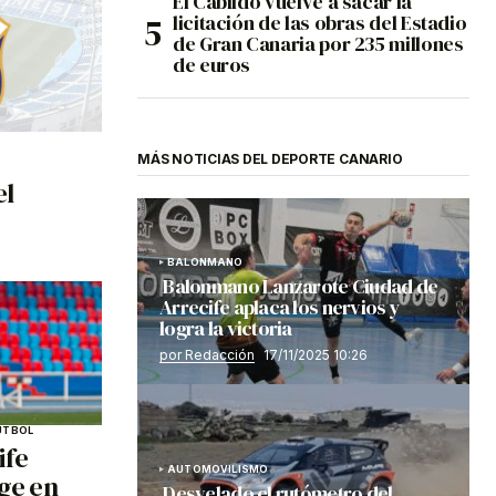
El Cabildo vuelve a sacar la
licitación de las obras del Estadio
de Gran Canaria por 235 millones
de euros
MÁS NOTICIAS DEL DEPORTE CANARIO
el
BALONMANO
Balonmano Lanzarote Ciudad de
Arrecife aplaca los nervios y
logra la victoria
por Redacción
17/11/2025 10:26
ÚTBOL
ife
AUTOMOVILISMO
age en
Desvelado el rutómetro del