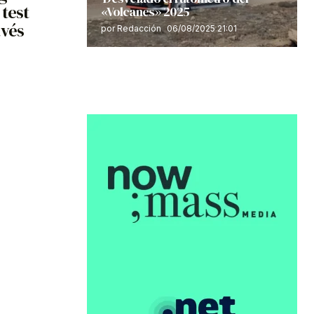
 test
«Volcanes» 2025
avés
por Redacción
06/08/2025 21:01