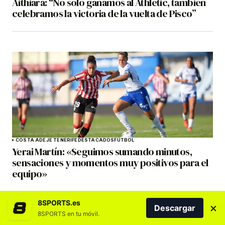
Aithiara: “No solo ganamos al Athletic, también
celebramos la victoria de la vuelta de Pisco”
COSTA ADEJE TENERIFE
DESTACADOS
FÚTBOL
Yerai Martín: «Seguimos sumando minutos,
sensaciones y momentos muy positivos para el
equipo»
8SPORTS.es
×
Descargar
8SPORTS en tu móvil.