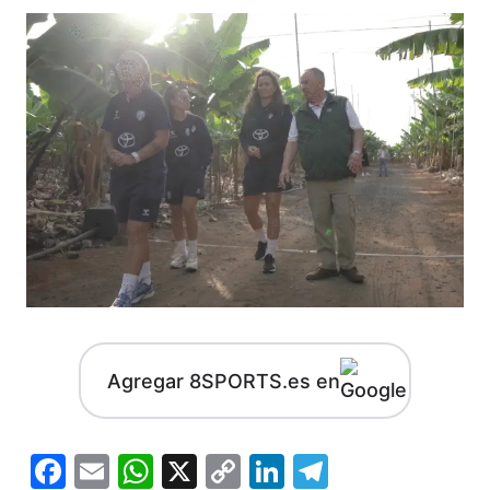
Agregar 8SPORTS.es en
Facebook
Email
WhatsApp
X
Copy
LinkedIn
Telegram