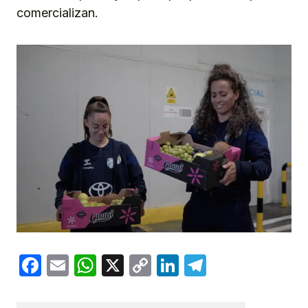
comercializan.
Facebook
Email
WhatsApp
X
Copy
LinkedIn
Telegram
Link