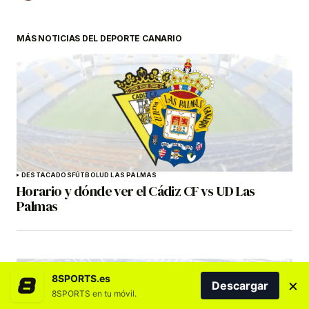
MÁS NOTICIAS DEL DEPORTE CANARIO
DESTACADOS
FÚTBOL
UD LAS PALMAS
Horario y dónde ver el Cádiz CF vs UD Las
Palmas
8SPORTS.es
×
Descargar
8SPORTS en tu móvil.