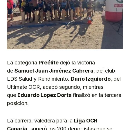
La categoría
Pre
é
lite
dejó la victoria
de
Samuel Juan Jiménez Cabrera
, del club
LDS Salud y Rendimiento.
Darío Izquierdo
, del
Ultimate OCR, acabó segundo, mientras
que
Eduardo Lopez Dorta
finalizó en la tercera
posición.
La carrera, valedera para la
Liga OCR
Canaria,
superó los 200 deportistas que se