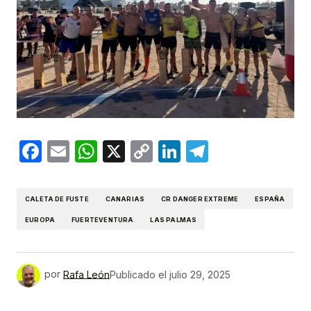
Facebook
Email
WhatsApp
X
Copy
LinkedIn
Telegram
Link
CALETA DE FUSTE
CANARIAS
CR DANGER EXTREME
ESPAÑA
EUROPA
FUERTEVENTURA
LAS PALMAS
por
Rafa León
Publicado el
julio 29, 2025