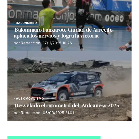
BALONMANO
Balonmano Lanzarote Ciudad de Arrecife
aplaca los nervios y logra la victoria
por Redacción
17/11/2025 10:26
AUTOMOVILISMO
Desvelado el rutómetro del «Volcanes» 2025
por Redacción
06/08/2025 21:01