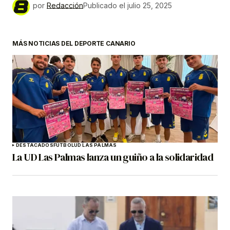
por
Redacción
Publicado el
julio 25, 2025
MÁS NOTICIAS DEL DEPORTE CANARIO
DESTACADOS
FÚTBOL
UD LAS PALMAS
La UD Las Palmas lanza un guiño a la solidaridad