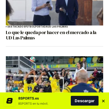
DESTACADOS
FÚTBOL
PORTADA
UD LAS PALMAS
Lo que le queda por hacer en el mercado a la
UD Las Palmas
8SPORTS.es
×
DESTACADOS
HIDRAMAR EMALSA GRAN CANARIA
VOLEIBOL
Descargar
El CV Emalsa Gran Canaria inicia este lunes la
8SPORTS en tu móvil.