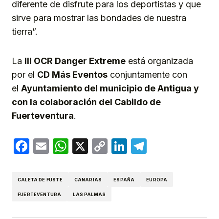
diferente de disfrute para los deportistas y que
sirve para mostrar las bondades de nuestra
tierra”.
La
III OCR Danger Extreme
está organizada
por el
CD Más Eventos
conjuntamente con
el
Ayuntamiento del municipio de
Antigua y
con la colaboración del Cabildo de
Fuerteventura
.
Facebook
Email
WhatsApp
X
Copy
LinkedIn
Telegram
Link
CALETA DE FUSTE
CANARIAS
ESPAÑA
EUROPA
FUERTEVENTURA
LAS PALMAS