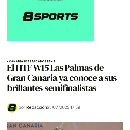
CANARIAS
DESTACADOS
TENIS
El I ITF W15 Las Palmas de
Gran Canaria ya conoce a sus
brillantes semifinalistas
por
Redacción
25/07/2025 17:58