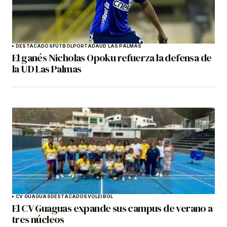
DESTACADOS
FÚTBOL
PORTADA
UD LAS PALMAS
El ganés Nicholas Opoku refuerza la defensa de
la UD Las Palmas
CV GUAGUAS
DESTACADOS
VOLEIBOL
El CV Guaguas expande sus campus de verano a
tres núcleos