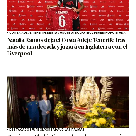
COSTA ADEJE TENERIFE
DESTACADOS
FÚTBOL
FÚTBOL FEMENINO
PORTADA
Natalia Ramos deja el Costa Adeje Tenerife tras
más de una década y jugará en Inglaterra con el
Liverpool
DESTACADOS
FÚTBOL
PORTADA
UD LAS PALMAS