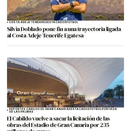
COSTA ADEJE TENERIFE
DESTACADOS
FÚTBOL
Silvia Doblado pone fin a una trayectoria ligada
al Costa Adeje Tenerife Egatesa
DEPORTES CABILDO DE GRAN CANARIA
DESTACADOS
FÚTBOL
PORTADA
UD LAS PALMAS
El Cabildo vuelve a sacar la licitación de las
obras del Estadio de Gran Canaria por 235