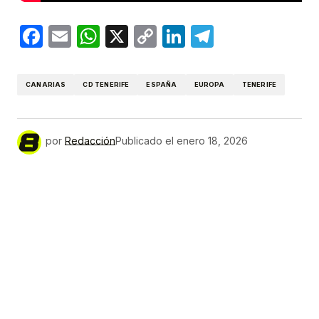
Facebook
Email
WhatsApp
X
Copy
LinkedIn
Telegram
Link
CANARIAS
CD TENERIFE
ESPAÑA
EUROPA
TENERIFE
por
Redacción
Publicado el
enero 18, 2026