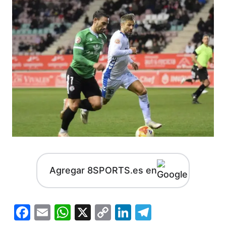
Agregar 8SPORTS.es en
Facebook
Email
WhatsApp
X
Copy
LinkedIn
Telegram