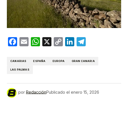
Facebook
Email
WhatsApp
X
Copy
LinkedIn
Telegram
Link
CANARIAS
ESPAÑA
EUROPA
GRAN CANARIA
LAS PALMAS
por
Redacción
Publicado el
enero 15, 2026