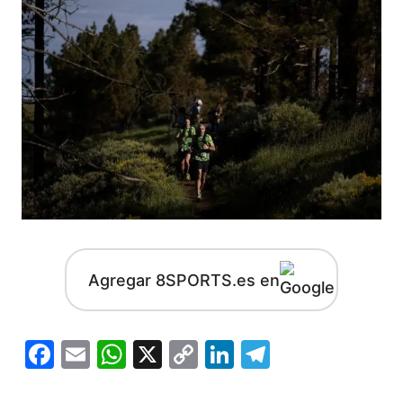
Agregar 8SPORTS.es en
Facebook
Email
WhatsApp
X
Copy
LinkedIn
Telegram
Link