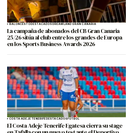
BALONCESTO
DESTACADOS
DREAMLAND GRAN CANARIA
La campaña de abonados del CB Gran Canaria
25/26 sitúa al club entre los grandes de Europa
en los Sports Business Awards 2026
COSTA ADEJE TENERIFE
DESTACADOS
FÚTBOL
El Costa Adeje Tenerife Egatesa cierra su stage
en Tafalla con un nuevo test ante el Deportivo