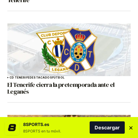
Tenerife
CD TENERIFE
DESTACADOS
FÚTBOL
El Tenerife cierra la pretemporada ante el
Leganés
8SPORTS.es
×
Descargar
8SPORTS en tu móvil.