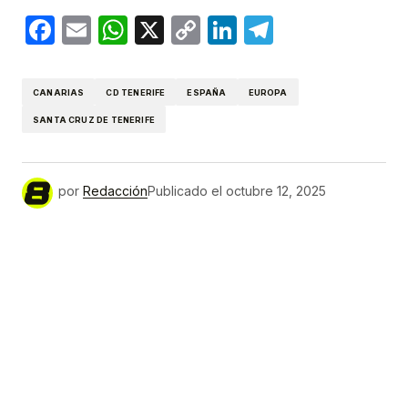
Facebook
Email
WhatsApp
X
Copy
LinkedIn
Telegram
Link
CANARIAS
CD TENERIFE
ESPAÑA
EUROPA
SANTA CRUZ DE TENERIFE
por
Redacción
Publicado el
octubre 12, 2025