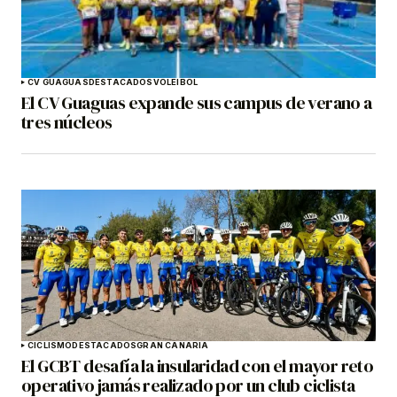
CV GUAGUAS
DESTACADOS
VOLEIBOL
El CV Guaguas expande sus campus de verano a
tres núcleos
CICLISMO
DESTACADOS
GRAN CANARIA
El GCBT desafía la insularidad con el mayor reto
operativo jamás realizado por un club ciclista