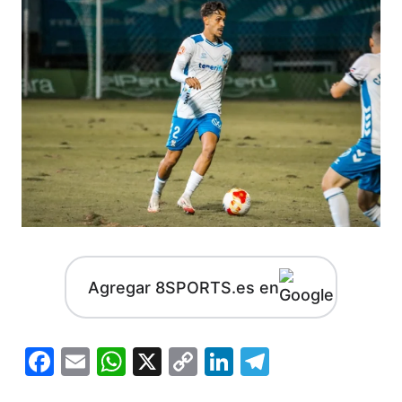
Agregar 8SPORTS.es en
Facebook
Email
WhatsApp
X
Copy
LinkedIn
Telegram
Link