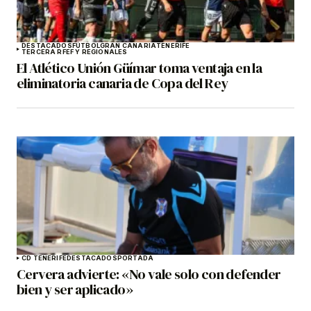
DESTACADOS
FÚTBOL
GRAN CANARIA
TENERIFE
TERCERA RFEF Y REGIONALES
El Atlético Unión Güímar toma ventaja en la
eliminatoria canaria de Copa del Rey
CD TENERIFE
DESTACADOS
PORTADA
Cervera advierte: «No vale solo con defender
bien y ser aplicado»