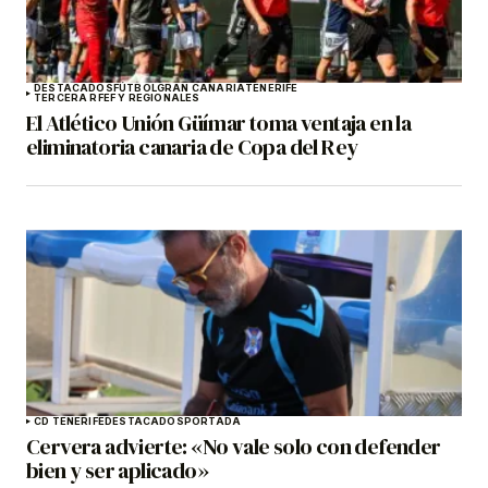
DESTACADOS
FÚTBOL
GRAN CANARIA
TENERIFE
TERCERA RFEF Y REGIONALES
El Atlético Unión Güímar toma ventaja en la
eliminatoria canaria de Copa del Rey
CD TENERIFE
DESTACADOS
PORTADA
Cervera advierte: «No vale solo con defender
bien y ser aplicado»