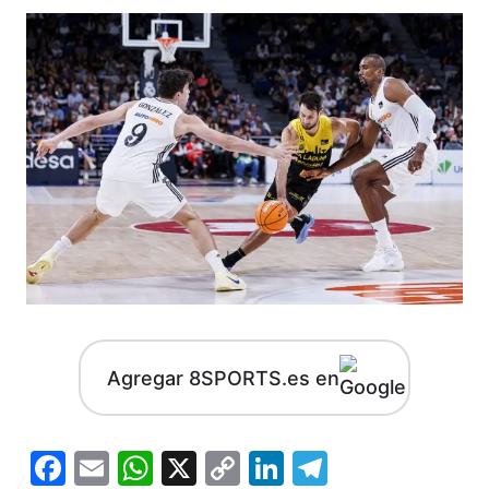
Agregar 8SPORTS.es en
Facebook
Email
WhatsApp
X
Copy
LinkedIn
Telegram