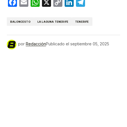
Facebook
Email
WhatsApp
X
Copy
LinkedIn
Telegram
Link
BALONCESTO
LA LAGUNA TENERIFE
TENERIFE
por
Redacción
Publicado el
septiembre 05, 2025